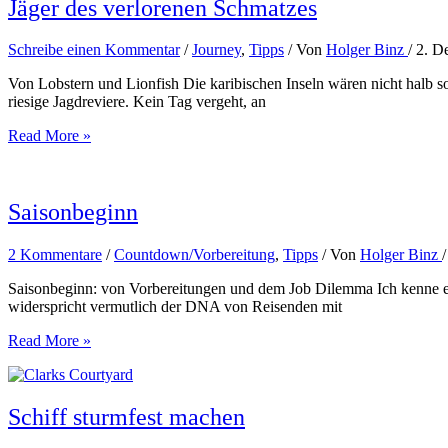
Saintes
Jäger des verlorenen Schmatzes
Schreibe einen Kommentar
/
Journey
,
Tipps
/ Von
Holger Binz
/
2. D
Von Lobstern und Lionfish Die karibischen Inseln wären nicht halb 
riesige Jagdreviere. Kein Tag vergeht, an
Jäger
Read More »
des
verlorenen
Schmatzes
Saisonbeginn
2 Kommentare
/
Countdown/Vorbereitung
,
Tipps
/ Von
Holger Binz
Saisonbeginn: von Vorbereitungen und dem Job Dilemma Ich kenne eige
widerspricht vermutlich der DNA von Reisenden mit
Saisonbeginn
Read More »
Schiff sturmfest machen