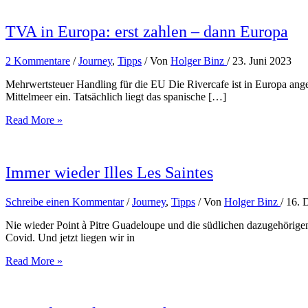
TVA in Europa: erst zahlen – dann Europa
2 Kommentare
/
Journey
,
Tipps
/ Von
Holger Binz
/
23. Juni 2023
Mehrwertsteuer Handling für die EU Die Rivercafe ist in Europa ang
Mittelmeer ein. Tatsächlich liegt das spanische […]
TVA
Read More »
in
Europa:
erst
zahlen
Immer wieder Illes Les Saintes
–
dann
Schreibe einen Kommentar
/
Journey
,
Tipps
/ Von
Holger Binz
/
16. 
Europa
Nie wieder Point à Pitre Guadeloupe und die südlichen dazugehörigen I
Covid. Und jetzt liegen wir in
Immer
Read More »
wieder
Illes
Les