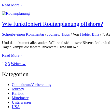
Wir
Read More »
sind
dann
mal
kurz
Wie funktioniert Routenplanung offshore?
weg
Schreibe einen Kommentar
/
Journey
,
Tipps
/ Von
Holger Binz
/
7. A
Und dann kommt alles anders Während sich unsere Rivercafe durch die
Tagen kämpft die tapfere Rivercafe Crew mit 6-7
Wie
Read More »
funktioniert
1
2
3
Weiter
→
Routenplanung
offshore?
Kategorien
Countdown/Vorbereitung
Journey
Karibik
Mittelmeer
Unterwasser
USA