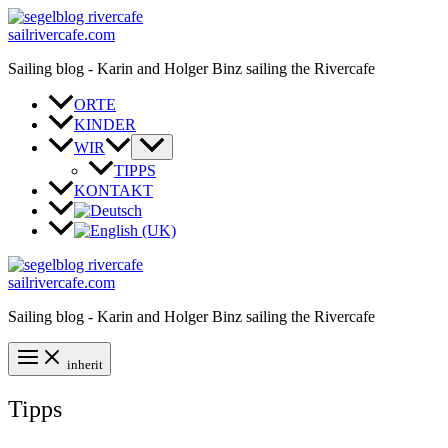
Zum
Inhalt
sailrivercafe.com
springen
Sailing blog - Karin and Holger Binz sailing the Rivercafe
ORTE
KINDER
WIR
TIPPS
KONTAKT
sailrivercafe.com
Sailing blog - Karin and Holger Binz sailing the Rivercafe
inherit
Tipps