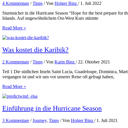
4 Kommentare
/
Tipps
/ Von
Holger Binz
/
1. Juli 2022
Sturmsicher in die Hurricane Season “Hope for the best prepare for t
Islands. Auf ungewöhnlichem Ost-West Kurs stürmte
Schiff
Read More »
sturmfest
machen
Was kostet die Karibik?
2 Kommentare
/
Tipps
/ Von
Karin Binz
/
22. Oktober 2021
Teil 1 Die südlichen Inseln Saint Lucia, Guadeloupe, Dominica, Mar
vergangen ist und wir uns vor unserer Reise oft gefragt haben,
Was
Read More »
kostet
die
Karibik?
Einführung in die Hurricane Season
3 Kommentare
/
Journey
,
Tipps
/ Von
Holger Binz
/
1. Juli 2021