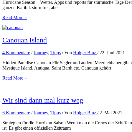
Hurricane Season – Wetter, Apps und reports für stürmische Tage Der J
ganzen Karibik sturmfrei, aber
Einführung
Read More »
in
die
Hurricane
Season
Canouan Island
4 Kommentare
/
Journey
,
Tipps
/ Von
Holger Binz
/
22. Juni 2021
Hidden Paradise Canouan Für Segler und andere Meerliebhaber gibt es
Mystique Island, Antiqua, Saint Barth etc. Canouan gehört
Canouan
Read More »
Island
Wir sind dann mal kurz weg
6 Kommentare
/
Journey
,
Tipps
/ Von
Holger Binz
/
2. Mai 2021
Strategien für die Hurrikan Saison Wenn man die Crews der Schiffe u
ist. Es gibt einen offiziellen Zeitraum